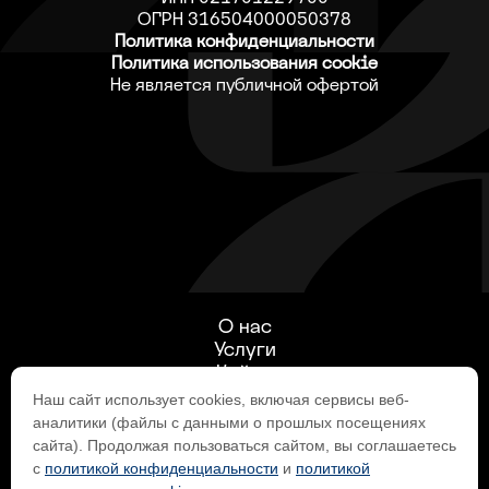
ОГРН 316504000050378
Политика конфиденциальности
Политика использования cookie
Не является публичной офертой
О нас
Услуги
Кейсы
Производство
Наш сайт использует cookies, включая сервисы веб-
Интернет-магазин
аналитики (файлы с данными о прошлых посещениях
Контакты
сайта). Продолжая пользоваться сайтом, вы соглашаетесь
с
политикой конфиденциальности
и
политикой