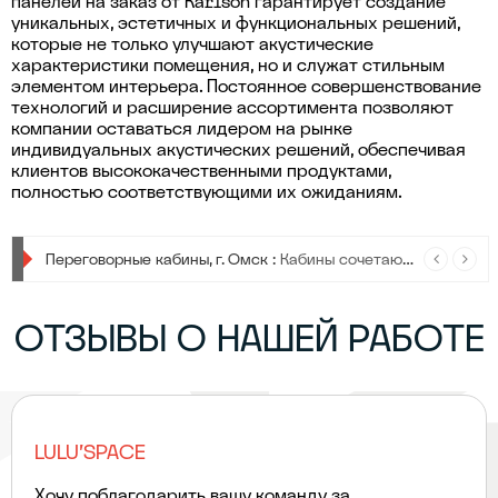
панелей на заказ от Karlson гарантирует создание
уникальных, эстетичных и функциональных решений,
которые не только улучшают акустические
характеристики помещения, но и служат стильным
элементом интерьера. Постоянное совершенствование
технологий и расширение ассортимента позволяют
компании оставаться лидером на рынке
индивидуальных акустических решений, обеспечивая
клиентов высококачественными продуктами,
полностью соответствующими их ожиданиям.
Урны для мусора :
Урны для мусора — стильные, прочные и удобные, чтобы сделать сортировку отходов проще и привлекательнее в любом пространстве.
Переговорные кабины, г. Омск :
Кабины сочетают в себе современный дизайн, передовые технологии и максимальную функциональность.
ОТЗЫВЫ О НАШЕЙ РАБОТЕ
LULU'SPACE
Хочу поблагодарить вашу команду за