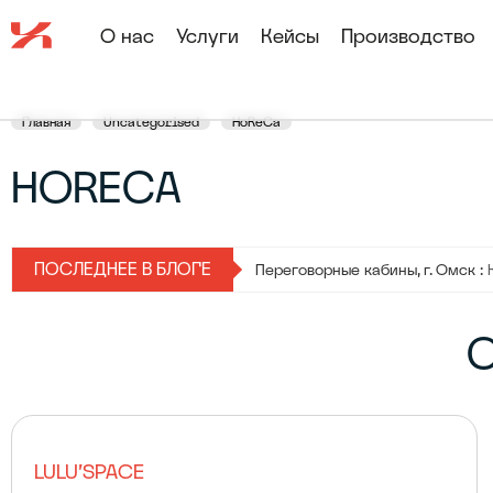
О нас
Услуги
Кейсы
Производство
Главная
Uncategorised
HoReCa
HORECA
Урны для мусора :
Урны для мус
ПОСЛЕДНЕЕ В БЛОГЕ
Переговорные кабины, г. Омск :
О
LULU'SPACE