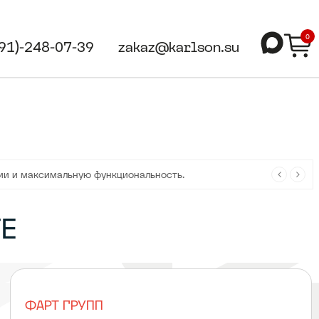
0
991)-248-07-39
zakaz@karlson.su
ходов проще и привлекательнее в любом пространстве.
ии и максимальную функциональность.
ТЕ
ФАРТ ГРУПП