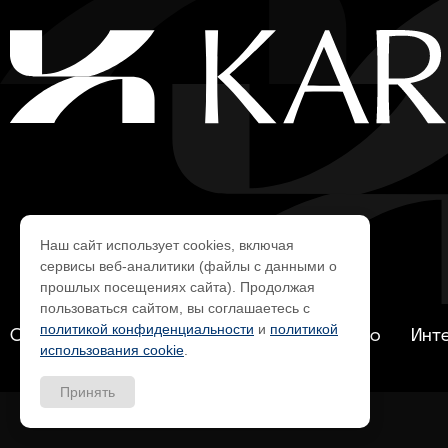
Наш сайт использует cookies, включая
сервисы веб-аналитики (файлы с данными о
прошлых посещениях сайта). Продолжая
пользоваться сайтом, вы соглашаетесь с
политикой конфиденциальности
и
политикой
О нас
Услуги
Кейсы
Производство
Инт
использования cookie
.
Принять