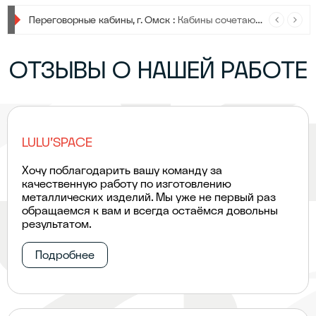
Переговорные кабины, г. Омск :
Кабины сочетают в себе современный дизайн, передовые технологии и максимальную функциональность.
ОТЗЫВЫ О НАШЕЙ РАБОТЕ
Приближается конец года :
В конце года работа кипит, и мы активно погружены в завершение текущего сезона, чтобы подготовиться к новым вершинам и задачам.
LULU'SPACE
Хочу поблагодарить вашу команду за
качественную работу по изготовлению
металлических изделий. Мы уже не первый раз
обращаемся к вам и всегда остаёмся довольны
результатом.
Подробнее